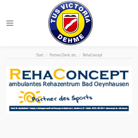
Sie befinden sich hier:
Start
Partner,Client, etc.
RehaConcept