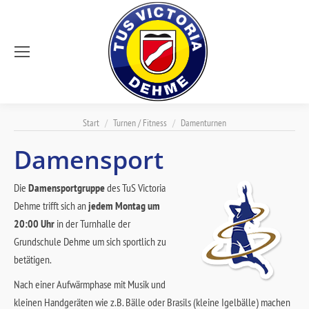
Sie befinden sich hier:
Start
Turnen / Fitness
Damenturnen
Damensport
Die
Damensportgruppe
des TuS Victoria
Dehme trifft sich an
jedem Montag um
20:00 Uhr
in der Turnhalle der
Grundschule Dehme um sich sportlich zu
betätigen.
Nach einer Aufwärmphase mit Musik und
kleinen Handgeräten wie z.B. Bälle oder Brasils (kleine Igelbälle) machen