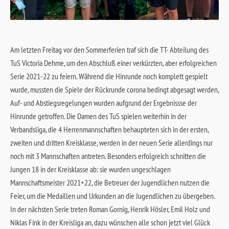
Am letzten Freitag vor den Sommerferien traf sich die TT- Abteilung des
TuS Victoria Dehme, um den Abschluß einer verkürzten, aber erfolgreichen
Serie 2021-22 zu feiern. Während die Hinrunde noch komplett gespielt
wurde, mussten die Spiele der Rückrunde corona bedingt abgesagt werden,
Auf- und Abstiegsregelungen wurden aufgrund der Ergebnissse der
Hinrunde getroffen. Die Damen des TuS spielen weiterhin in der
Verbandsliga, die 4 Herrenmannschaften behaupteten sich in der ersten,
zweiten und dritten Kreisklasse, werden in der neuen Serie allerdings nur
noch mit 3 Mannschaften antreten. Besonders erfolgreich schnitten die
Jungen 18 in der Kreisklasse ab: sie wurden ungeschlagen
Mannschaftsmeister 2021+22, die Betreuer der Jugendlichen nutzen die
Feier, um die Medaillen und Urkunden an die Jugendlichen zu übergeben.
In der nächsten Serie treten Roman Gornig, Henrik Hösler, Emil Holz und
Niklas Fink in der Kreisliga an, dazu wünschen alle schon jetzt viel Glück